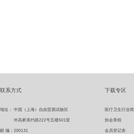
联系方式
下载专区
地址：
中国（上海）自由贸易试验区
医疗卫生行业简
外高桥美约路222号五楼501室
协会章程
邮 编：200131
会员登记表