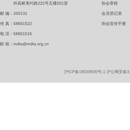
外高桥美约路222号五楼501室
协会章程
邮 编：200131
会员登记表
传 真：58661522
协会宣传手册
电 话：58661516
邮 箱：mdta@mdta.org.cn
沪ICP备19039930号-1
沪公网安备310