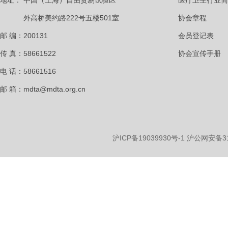
地址：
中国（上海）自由贸易试验区
医疗卫生行业简
外高桥美约路222号五楼501室
协会章程
邮 编：200131
会员登记表
传 真：58661522
协会宣传手册
电 话：58661516
邮 箱：mdta@mdta.org.cn
沪ICP备19039930号-1
沪公网安备310