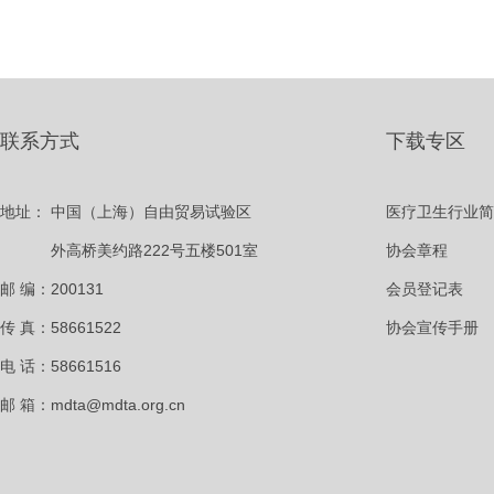
联系方式
下载专区
地址：
中国（上海）自由贸易试验区
医疗卫生行业简
外高桥美约路222号五楼501室
协会章程
邮 编：200131
会员登记表
传 真：58661522
协会宣传手册
电 话：58661516
邮 箱：mdta@mdta.org.cn